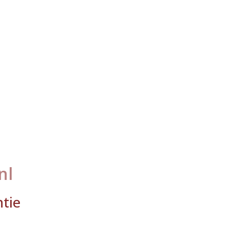
nl
tie